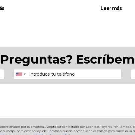
ferencia de un agente?
ás
Leer más
miembro de la National Association of Realtors (NAR
gentes son realtors.
centual sobre la venta, compartida entre las partes;
¿Preguntas? Escríbem
de contratarlo?
acciones recientes, referencias de clientes internacio
able?
 verifica licencias y pide referencias de clientes con pe
do trabajo con un realtor?
roporcionados por la empresa. Acepto ser contactado por Leonides Payares Por llamada, co
 «help» para obtener ayuda. También puede hacer clic en el enlace para cancelar la suscr