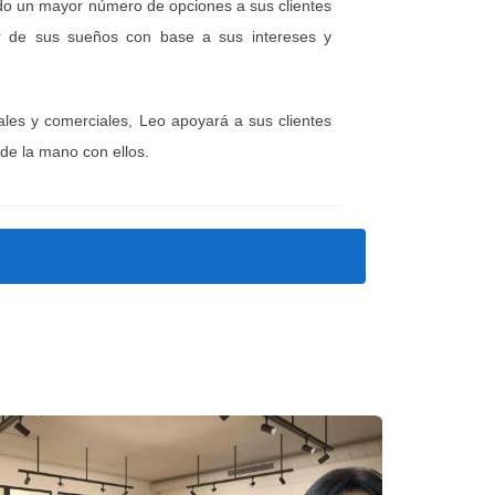
ndo un mayor número de opciones a sus clientes
gar de sus sueños con base a sus intereses y
ales y comerciales, Leo apoyará a sus clientes
cen públicamente.
 la dinámica del vecindario.
de la mano con ellos.
nza.
específicas para no residentes.
obal del portafolio.
dentificaron un condominio con alta
ort-term rentals, multiplicando
es, asesoró sobre zonificación y
able.