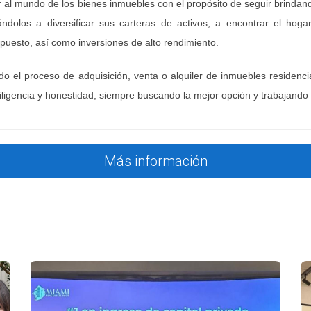
AJAR CON UN REALTOR
r al mundo de los bienes inmuebles con el propósito de seguir brinda
ndolos a diversificar sus carteras de activos, a encontrar el ho
puesto, así como inversiones de alto rendimiento.
s concretas que van más allá de mostrar propiedades:
do el proceso de adquisición, venta o alquiler de inmuebles residenci
listados off-market y avisos tempranos que no apare
de micro-zonas con mayor potencial y comprensión de
iligencia y honestidad, siempre buscando la mejor opción y trabajando 
amistas, abogados, gestores y contratistas de confia
obre impuestos, estructuras de compra y obligaciones 
ueda y negociación para centrarse en la estrategia gl
Más información
CON REALTORS
renta):
gracias a la intervención de un realtor local, i
eron orientación sobre las regulaciones locales de sh
l):
su realtor facilitó la búsqueda de locales comercial
equipo legal necesario para una compra segura y escal