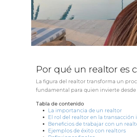
Por qué un realtor es c
La figura del realtor transforma un pr
fundamental para quien invierte desde e
Tabla de contenido
La importancia de un realtor
El rol del realtor en la transacción
Beneficios de trabajar con un realt
Ejemplos de éxito con realtors