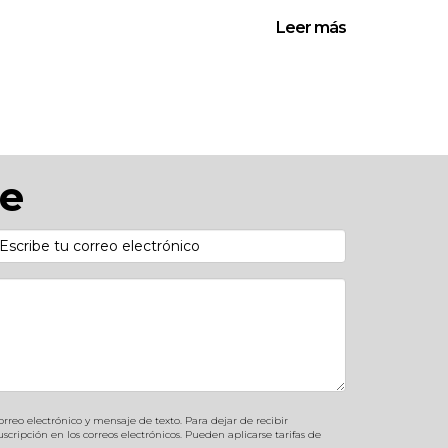
Leer más
) y se compromete a un código de ética
 el porcentaje varía según mercado y
e
nales y estrategias de negociación y
rfiles similares al tuyo.
rreo electrónico y mensaje de texto. Para dejar de recibir
ipción en los correos electrónicos. Pueden aplicarse tarifas de