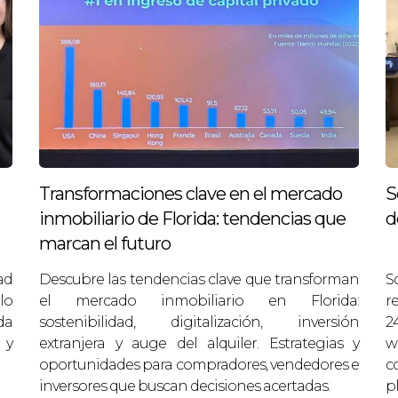
idencial de ingreso):
con apoyo del realtor, pudieron 
do, logrando rentabilidades superiores luego de un 
capital: la elección del equipo local transforma o
S
Transformaciones clave en el mercado
S
una formalidad: es una decisión estratégica. Su exper
inmobiliario de Florida: tendencias que
d
 inversor extranjero no tendría por sí solo. Elegir bi
marcan el futuro
menta las probabilidades de éxito.
ad
Descubre las tendencias clave que transforman
S
exterior, prioriza realtors con historial probado en cli
lo
el mercado inmobiliario en Florida:
r
da
sostenibilidad, digitalización, inversión
2
 y
extranjera y auge del alquiler. Estrategias y
w
TES
oportunidades para compradores, vendedores e
c
inversores que buscan decisiones acertadas.
pl