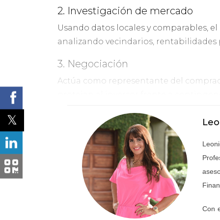
2. Investigación de mercado
Usando datos locales y comparables, el 
analizando vecindarios, rentabilidades
3. Negociación
Actúa como representante del comprador
protejan al inversor frente a contingenc
4. Gestión del proceso
Leo
Coordina visitas, facilita la documentac
Leoni
abogados, agilizando tiempos y reducie
Profe
5. Cierre de la operación
aseso
Finan
Supervisa que los contratos reflejen lo
cliente de sorpresas posteriores.
Con e