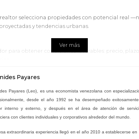
realtor selecciona propiedades con potencial real —no
 proyectadas y tendencias urbanas.
Ver más
 para obtener condiciones favorables: precio, plazos
ias.
nides Payares
ión necesaria, ayuda a presentar la oferta y conecta c
des Payares (Leo), es una economista venezolana con especializaci
ndo fricciones.
sionalmente, desde el año 1992 se ha desempeñado exitosamente 
r interno y externo, y después en el área de atención de servicio
ciera con clientes individuales y corporativos alrededor del mundo.
s acuerdos alcanzados y que todos los requisitos legale
sa extraordinaria experiencia llegó en el año 2010 a establecerse en 