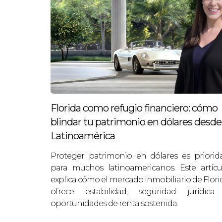
Grupo canadiense — Sur de California (res
compras por debajo del precio de merca
“La inversión no solo depende del 
REFLEXIONES FINALE
Florida como refugio financiero: cómo
Contratar un realtor no es únicamente 
blindar tu patrimonio en dólares desde
optimiza procesos y abre puertas que el
Latinoamérica
comunicación clara y objetiva con él au
Proteger patrimonio en dólares es priorid
Si estás considerando invertir desde el 
para muchos latinoamericanos. Este artícu
explica cómo el mercado inmobiliario de Flori
verificables.
ofrece estabilidad, seguridad jurídica
PREGUNTAS FRECUEN
oportunidades de renta sostenida.