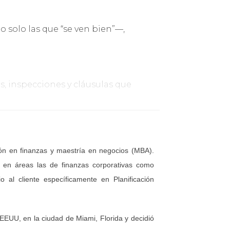
 solo las que “se ven bien”—,
, inspecciones y cláusulas que
on prestamistas, inspectores y
ón en finanzas y maestría en negocios (MBA).
en áreas las de finanzas corporativas como
 al cliente específicamente en Planificación
s estén cubiertos, protegiendo al
EEUU, en la ciudad de Miami, Florida y decidió