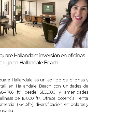
acceder a barrios emergentes y ejecutar
análisis de demanda local.
portunidades en resultados.”
quare Hallandale: inversión en oficinas
iencia reduce la incertidumbre,
e lujo en Hallandale Beach
en al profesional y mantener una
quare Hallandale es un edificio de oficinas y
entes internacionales y referencias
etail en Hallandale Beach con unidades de
48–1,766 ft² desde $199,000 y amenidades
ellness de 18,000 ft². Ofrece potencial renta
omercial (~$40/ft²), diversificación en dólares y
usvalía.