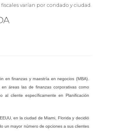
 fiscales varían por condado y ciudad.
DA
a la búsqueda y negociación.
o.
rocesen correctamente.
ón en finanzas y maestría en negocios (MBA).
en áreas las de finanzas corporativas como
 al cliente específicamente en Planificación
EEUU, en la ciudad de Miami, Florida y decidió
e pidiendo depósitos mayores.
erre.
ndo un mayor número de opciones a sus clientes
ad y el flujo de caja.