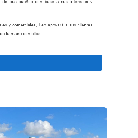
gar de sus sueños con base a sus intereses y
ales y comerciales, Leo apoyará a sus clientes
mas:
de la mano con ellos.
dades hispanohablantes; trabajar con
ís de origen.
 aprendizaje.
alquiló en temporada alta, generando
 alquileres residenciales impulsó la