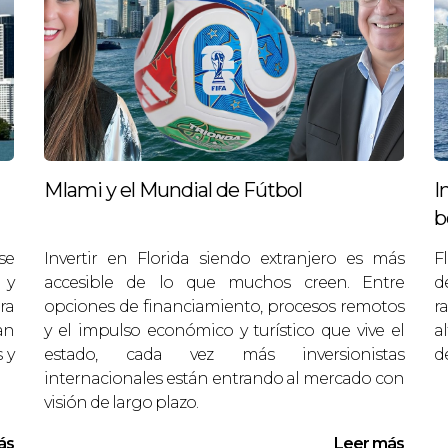
rciales en Orlando aprovechando el crecimiento del t
local son la base de cualquier inversión exitosa des
MIami y el Mundial de Fútbol
I
TES
b
se
Invertir en Florida siendo extranjero es más
F
 para comprar en Florida?
 y
accesible de lo que muchos creen. Entre
d
periencia local y trato con extranjeros simplifica el p
ra
opciones de financiamiento, procesos remotos
r
an
y el impulso económico y turístico que vive el
a
rar?
 y
estado, cada vez más inversionistas
d
e cierre, seguro, mantenimiento y posibles honorarios 
internacionales están entrando al mercado con
visión de largo plazo.
ás
Leer más