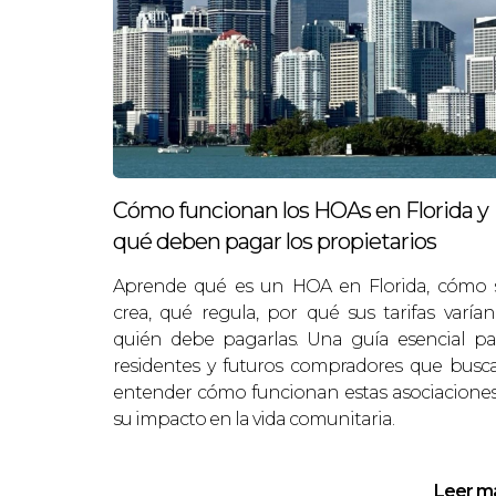
revalorización.
Grupo australiano:
adquirió locales come
ocio.
“Investigación rigurosa y asesoría 
Cómo funcionan los HOAs en Florida y
PREGUNTAS FRECUEN
qué deben pagar los propietarios
Aprende qué es un HOA en Florida, cómo 
¿Necesito un agente inmobiliario
crea, qué regula, por qué sus tarifas varían
No es obligatorio, pero un agente con ex
quién debe pagarlas. Una guía esencial pa
residentes y futuros compradores que busc
¿Qué costos ocultos debo conside
entender cómo funcionan estas asociaciones
Impuestos sobre la propiedad, tarifas d
su impacto en la vida comunitaria.
propiedad.
Leer m