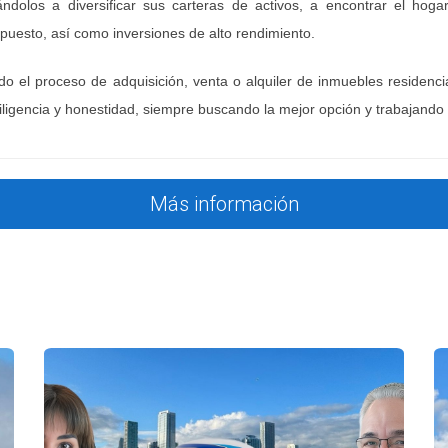
ndolos a diversificar sus carteras de activos, a encontrar el ho
puesto, así como inversiones de alto rendimiento.
S Y ADAPTACIÓN
do el proceso de adquisición, venta o alquiler de inmuebles residenci
de otro país implica adaptarse a nuevas rutinas y nor
iligencia y honestidad, siempre buscando la mejor opción y trabajando 
predomina, aunque muchas zonas cuentan con comuni
mites.
egocio y tiempos de respuesta pueden diferir de tu pa
Más información
 expatriados y proveedores locales reduce la curva de
IONES EXITOSAS
idades:
en la costa del Golfo como segunda residencia y la 
ficio de apartamentos en Miami; la intensa demanda de