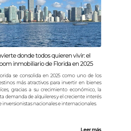
urismo y la expansión de la oferta de
de el extranjero.”
nvierte donde todos quieren vivir: el
oom inmobiliario de Florida en 2025
lorida se consolida en 2025 como uno de los
estinos más atractivos para invertir en bienes
roceso y evita errores costosos.
aíces, gracias a su crecimiento económico, la
lta demanda de alquileres y el creciente interés
e inversionistas nacionales e internacionales.
de administración si alquilas la
Leer más