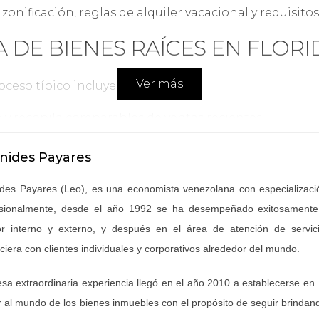
onificación, reglas de alquiler vacacional y requisitos
DE BIENES RAÍCES EN FLORI
Ver más
oceso típico incluye:
 y recopila comparables de ventas recientes.
al con experiencia en clientes internacionales facilit
ción o conocer las condiciones si pagarás en efectiv
nides Payares
cas para identificar problemas ocultos.
w para asegurar que la documentación y pagos se p
des Payares (Leo), es una economista venezolana con especializaci
BSTÁCULOS FINANCIEROS
sionalmente, desde el año 1992 se ha desempeñado exitosamente 
r interno y externo, y después en el área de atención de servicio
ciera con clientes individuales y corporativos alrededor del mundo.
existen, pero con condiciones específicas:
sa extraordinaria experiencia llegó en el año 2010 a establecerse en 
cos ofrecen hipotecas a no residentes, generalment
 de enganche, los impuestos locales y las tarifas de ci
r al mundo de los bienes inmuebles con el propósito de seguir brinda
estos federales y estatales que afectarán la rentabilid