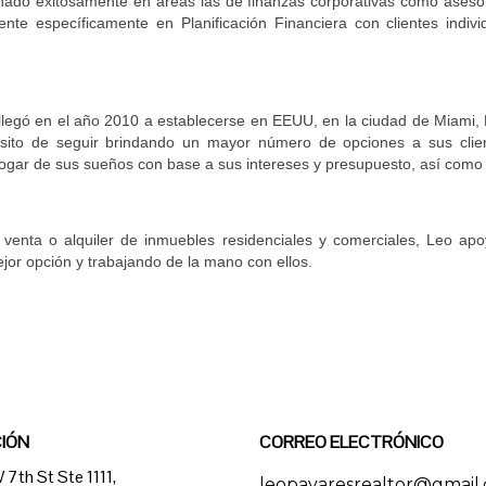
do exitosamente en áreas las de finanzas corporativas como asesor 
iente específicamente en Planificación Financiera con clientes indivi
llegó en el año 2010 a establecerse en EEUU, en la ciudad de Miami, 
sito de seguir brindando un mayor número de opciones a sus clien
 hogar de sus sueños con base a sus intereses y presupuesto, así como 
 venta o alquiler de inmuebles residenciales y comerciales, Leo apoy
or opción y trabajando de la mano con ellos.
IÓN
CORREO ELECTRÓNICO
7th St Ste 1111,
leopayaresrealtor@gmail