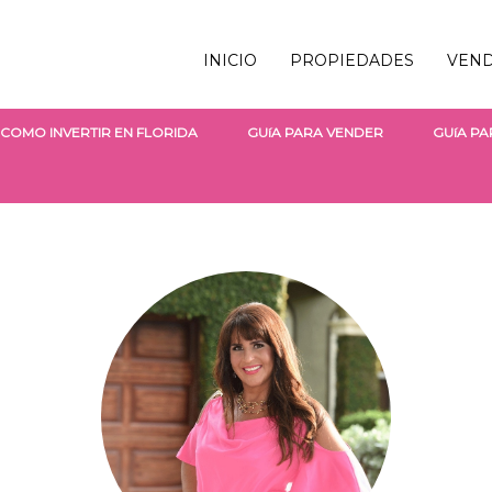
INICIO
PROPIEDADES
VEN
COMO INVERTIR EN FLORIDA
GUíA PARA VENDER
GUíA P