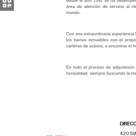
desde el año 1992 se ha desempeña
área de atención de servicio al cl
mundo.
Con esa extraordinaria experiencia 
los bienes inmuebles con el propó
carteras de activos, a encontrar el
En todo el proceso de adquisición,
honestidad, siempre buscando la mej
DIRECC
420 SW 